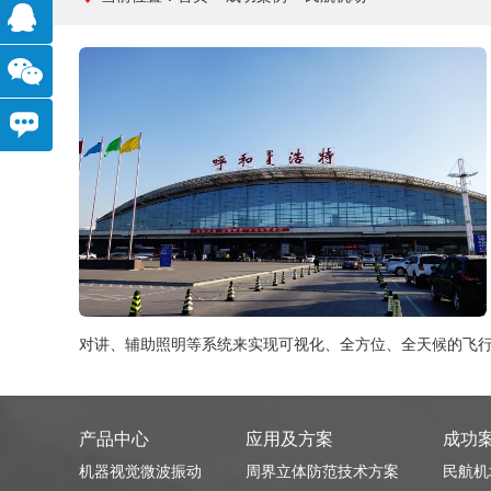
82781170
点
击在
移
线沟
动官
我
通
网
要留
言
对讲、辅助照明等系统来实现可视化、全方位、全天候的飞
产品中心
应用及方案
成功
机器视觉微波振动
周界立体防范技术方案
民航机