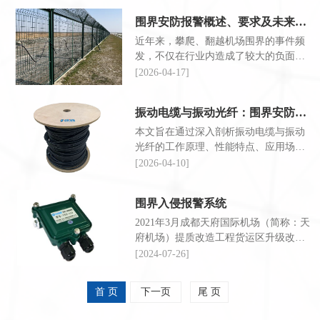
围界安防报警概述、要求及未来发展趋势
近年来，攀爬、翻越机场围界的事件频
发，不仅在行业内造成了较大的负面影
响，还引发了全社会对民航安全的广泛
[2026-04-17]
关注。因此，加强围界安防报警系统的
建设与常态化管理显得尤为重要。
振动电缆与振动光纤：围界安防技术的深度对比与选择指南
本文旨在通过深入剖析振动电缆与振动
光纤的工作原理、性能特点、应用场景
及优缺点，为用户提供一份全面、客观
[2026-04-10]
的对比指南，帮助用户根据自身需求做
出明智的选择。
围界入侵报警系统
2021年3月成都天府国际机场（简称：天
府机场）提质改造工程货运区升级改造
工程已顺利通过行业验收
[2024-07-26]
首 页
下一页
尾 页