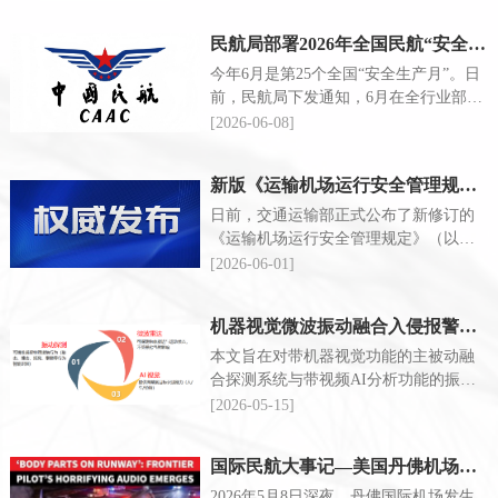
动
民航局部署2026年全国民航“安全生产月”活动
今年6月是第25个全国“安全生产月”。日
前，民航局下发通知，6月在全行业部署
开展全国民航“安全生产月”活动。
[2026-06-08]
新版《运输机场运行安全管理规定》将于7月1日正式实施
日前，交通运输部正式公布了新修订的
《运输机场运行安全管理规定》（以下
简称《规定》），并将于2026年7月1日
[2026-06-01]
起正式施行。
机器视觉微波振动融合入侵报警系统与振动光纤视频AI分析系统综合对比
本文旨在对带机器视觉功能的主被动融
合探测系统与带视频AI分析功能的振动
光纤探测系统进行综合对比分析，通过
[2026-05-15]
多维度评估，为用户提供客观、中立的
参考依据，以便选择更适合自身需求的
国际民航大事记—美国丹佛机场跑道入侵事故
系统。
2026年5月8日深夜，丹佛国际机场发生