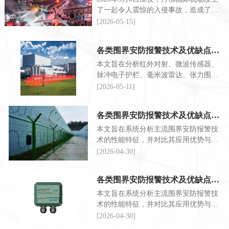
了一起令人震惊的入侵事故，造成了人
员伤亡，这为我们敲响了警钟，提醒我
[2026-05-15]
们必须高度重视机场安防工作。
各类围界安防报警技术及优缺点说明-3
本文旨在分析红外对射、微波传感器、
脉冲电子护栏、毫米波雷达、张力围
栏、电容扰动六种探测技术的利弊，帮
[2026-05-11]
助用户更好的选择适用的技术手段
各类围界安防报警技术及优缺点说明-2
本文旨在系统分析主流围界安防报警技
术的性能特征，并对比其应用优势与技
术局限。
[2026-04-30]
各类围界安防报警技术及优缺点说明-1
本文旨在系统分析主流围界安防报警技
术的性能特征，并对比其应用优势与技
术局限。
[2026-04-30]