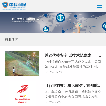
行业新闻
以迭代铸安全 以技术筑防线——中科润程围界安防产品深耕之路
中科润程自2010年正式成立以来，公司
始终锚定“在绝对杜绝漏报的基础上持续
降低产品误报率”的核心目标，十余年来
[2026-07-28]
深耕围界安防技术赛道，先后完成了三
代围界安防产品的技术升级与迭代落
【行业洞察】暑运前夕，首都航空空防联动，共治安全风险隐患
地，每一代产品的推出都精准回应了行
业现存的技术痛点，推动围界安防防护
2026年安全生产月期间，首都航空航空
能力不断迈上新台阶。
安保部联合北京大兴国际机场安检部，
组织开展空防联动共治安全风险隐患活
[2026-06-22]