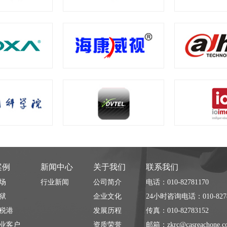
案例
新闻中心
关于我们
联系我们
场
行业新闻
公司简介
电话：010-82781170
狱
企业文化
24小时咨询电话：010-8278
税港
发展历程
传真：010-82783152
业客户
资质荣誉
邮箱：zkrc@casreachone.c