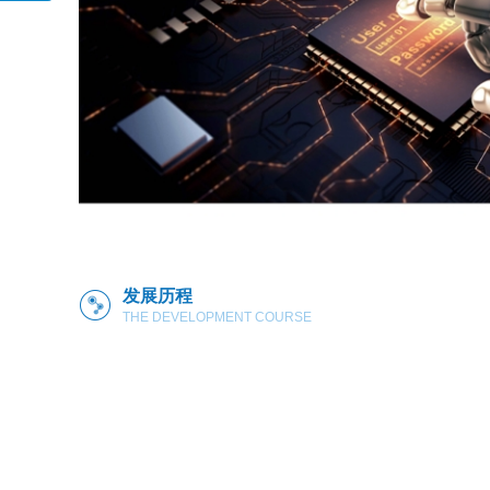
通
网
要留
言
发展历程
THE DEVELOPMENT COURSE