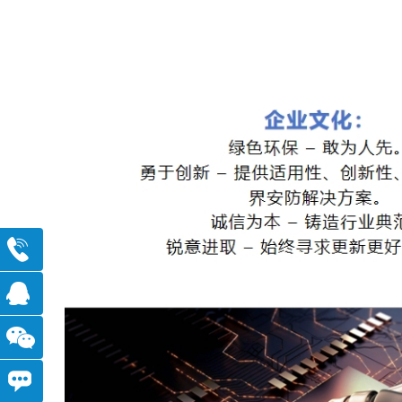
010-
82781170
点
击在
移
线沟
动官
我