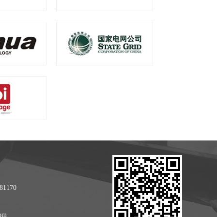
1170
om