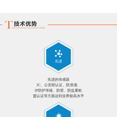
戒区域，人员或车辆在预警区域内移动时系统
产生入侵预警，微波雷达的探测距离为10米。
MEMS振动探测器检测围栏上由于敲击、撞
击、摇晃、攀爬等行为引起的振动信号，并据
此产生入侵报警，其有效探测距离为0~6米。
先进
先进的传感器
3C、公安部认证、防浪涌、
IP防护等级、防雷、防盐雾欧
盟认证等方面达到业界较高水平